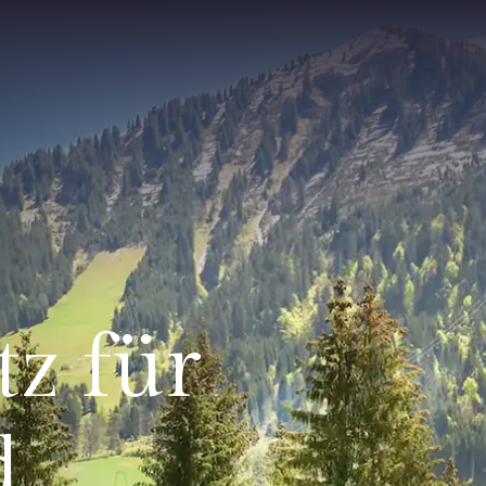
z für
d