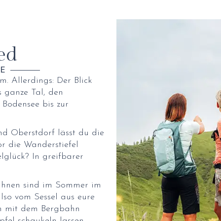
ed
VE
. Allerdings: Der Blick
 ganze Tal, den
Bodensee bis zur
d Oberstdorf lässt du die
or die Wanderstiefel
glück? In greifbarer
bahnen sind im Sommer im
also vom Sessel aus eure
ch mit dem Bergbahn
fel schaukeln lassen.