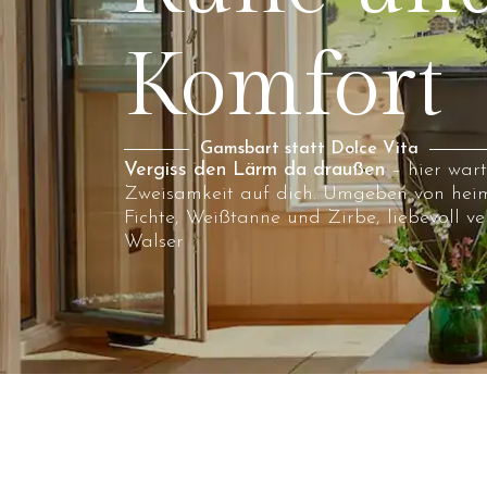
Komfort
Gamsbart statt Dolce Vita
Vergiss den Lärm da draußen
– hier war
Zweisamkeit auf dich. Umgeben von heim
Fichte, Weißtanne und Zirbe, liebevoll ve
Walser