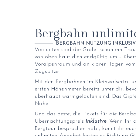
Bergbahn unlimit
BERGBAHN NUTZUNG INKLUSI
Von unten sind die Gipfel schon ein Traum
von oben haut dich endgültig um – übers
Voralpenraum und an klaren Tagen vom 
Zugspitze.
Mit den Bergbahnen im Kleinwalsertal un
ersten Höhenmeter bereits unter dir, bev
überhaupt warmgelaufen sind. Das Gipfel
Nähe.
Und das Beste, die Tickets für die Berg
Übernachtungspreis
inklusive
. Wenn Ihr 
Bergtour besprochen habt, könnt ihr eu
unlimited Angebot kostenlos Richtung Gip