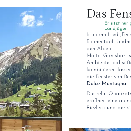
Das Fen
Er sitzt nur
Ländjäger
In ihrem Lied „Fen
Blumentopf Kindhe
den Alpen.
Motto: Gamsbart st
Ambiente und süße
kombinieren lassen
die Fenster von Be
Dolce Montagna
Die zehn Quadrat
eröffnen eine ate
Riezlern und der 